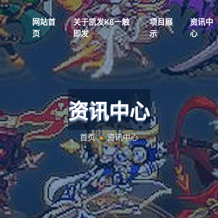
网站首
关于凯发k8一触
项目展
资讯中
页
即发
示
心
资讯中心
首页
资讯中心