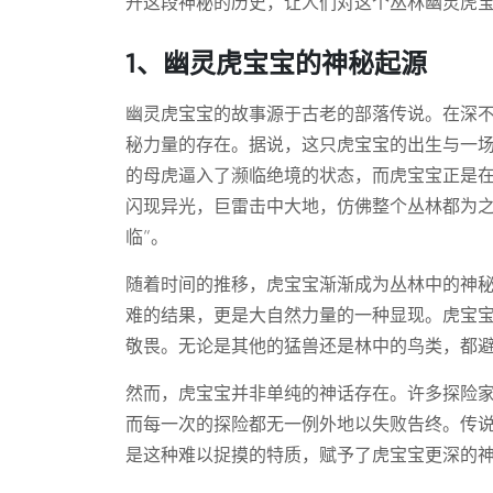
开这段神秘的历史，让人们对这个丛林幽灵虎
1、幽灵虎宝宝的神秘起源
幽灵虎宝宝的故事源于古老的部落传说。在深
秘力量的存在。据说，这只虎宝宝的出生与一
的母虎逼入了濒临绝境的状态，而虎宝宝正是
闪现异光，巨雷击中大地，仿佛整个丛林都为之
临”。
随着时间的推移，虎宝宝渐渐成为丛林中的神
难的结果，更是大自然力量的一种显现。虎宝
敬畏。无论是其他的猛兽还是林中的鸟类，都
然而，虎宝宝并非单纯的神话存在。许多探险
而每一次的探险都无一例外地以失败告终。传
是这种难以捉摸的特质，赋予了虎宝宝更深的