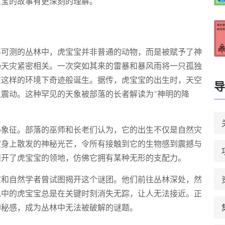
宝宝的故事有更深刻的理解。
不可测的丛林中，虎宝宝并非普通的动物，而是被赋予了神
场天灾紧密相关。一次突如其来的雷暴和暴风雨将一只孤独
在这样的环境下奇迹般诞生。据传，虎宝宝的出生时，天空
导
震动。这种罕见的天象被部落的长者解读为“神明的降
秘象征。部落的巫师和长老们认为，它的出生不仅是自然灾
宝身上散发的神秘光芒，令所有接触到它的生物感到震撼与
避开了虎宝宝的领地，仿佛它拥有某种无形的支配力。
家和自然学者曾试图揭开这个谜团。他们前往丛林深处，然
说中的虎宝宝总是在关键时刻消失无踪，让人无法接近。正
神秘感，成为丛林中无法被破解的谜题。