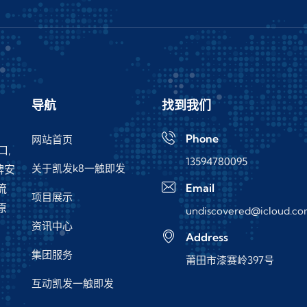
导航
找到我们
Phone
网站首页
口,
13594780095
关于凯发k8一触即发
牌安
Email
流
项目展示
原
undiscovered@icloud.c
资讯中心
、
Address
集团服务
莆田市漆赛岭397号
互动凯发一触即发