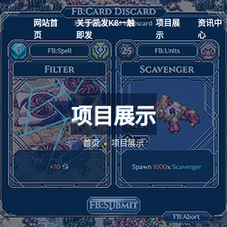
网站首
关于凯发k8一触
项目展
资讯中
页
即发
示
心
项目展示
首页
项目展示