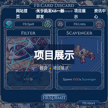
网站首
关于凯发k8一触
项目展
资讯中
页
即发
示
心
项目展示
首页
项目展示