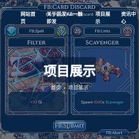
网站首
关于凯发k8一触
项目展
资讯中
页
即发
示
心
项目展示
首页
项目展示