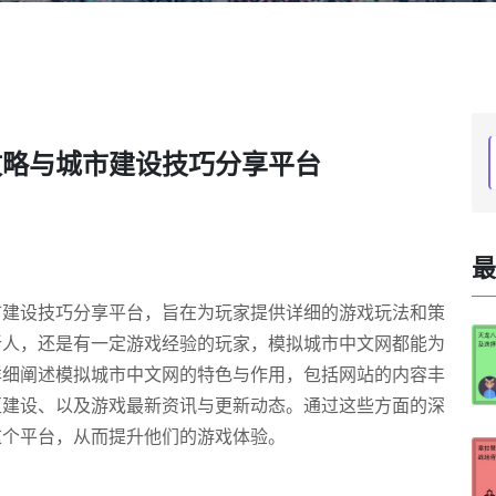
攻略与城市建设技巧分享平台
最
市建设技巧分享平台，旨在为玩家提供详细的游戏玩法和策
新人，还是有一定游戏经验的玩家，模拟城市中文网都能为
详细阐述模拟城市中文网的特色与作用，包括网站的内容丰
区建设、以及游戏最新资讯与更新动态。通过这些方面的深
这个平台，从而提升他们的游戏体验。