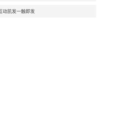
互动凯发一触即发