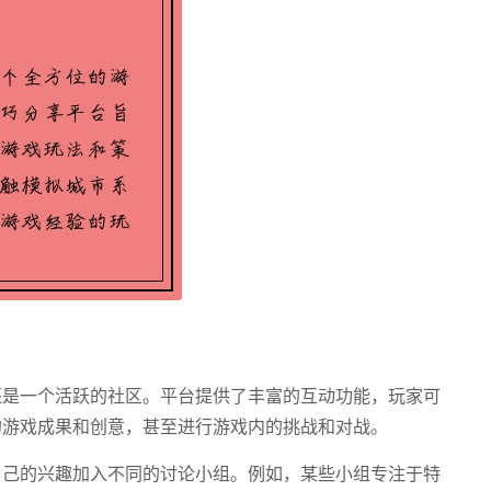
还是一个活跃的社区。平台提供了丰富的互动功能，玩家可
的游戏成果和创意，甚至进行游戏内的挑战和对战。
自己的兴趣加入不同的讨论小组。例如，某些小组专注于特