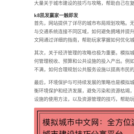
大量关于城市建设的技巧与攻略，帮助自己在
k8凯发赢家一触即发
首先，网站提供了详尽的城市布局规划攻略。
与交通系统连接不同区域，如何避免拥堵并提
文网通过详细的指南，帮助玩家掌握如何优化
其次，关于经济管理的攻略也极为重要。模拟
何管理税收、预算和公共设施的投入产出。例
不满，如何合理规划公共服务设施以提高市民
最后，环境保护与可持续发展的策略也是模拟
衡环境保护和经济发展，避免污染和资源枯竭
设施的使用方法，以及资源管理的技巧，帮助