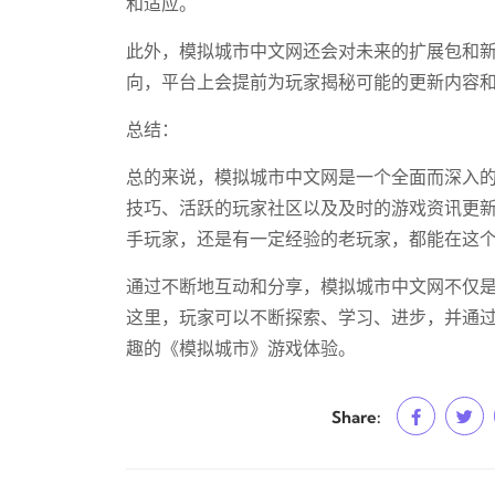
和适应。
此外，模拟城市中文网还会对未来的扩展包和
向，平台上会提前为玩家揭秘可能的更新内容
总结：
总的来说，模拟城市中文网是一个全面而深入
技巧、活跃的玩家社区以及及时的游戏资讯更
手玩家，还是有一定经验的老玩家，都能在这
通过不断地互动和分享，模拟城市中文网不仅
这里，玩家可以不断探索、学习、进步，并通
趣的《模拟城市》游戏体验。
Share: