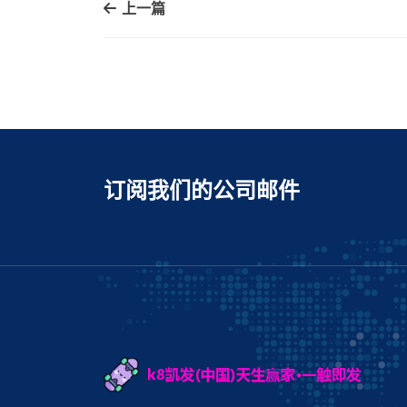
上一篇
订阅我们的公司邮件