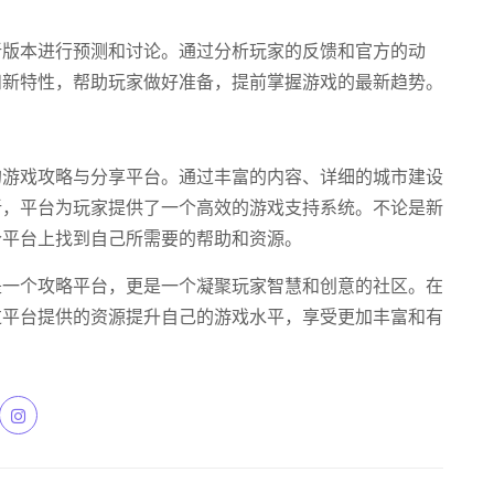
新版本进行预测和讨论。通过分析玩家的反馈和官方的动
和新特性，帮助玩家做好准备，提前掌握游戏的最新趋势。
的游戏攻略与分享平台。通过丰富的内容、详细的城市建设
新，平台为玩家提供了一个高效的游戏支持系统。不论是新
个平台上找到自己所需要的帮助和资源。
是一个攻略平台，更是一个凝聚玩家智慧和创意的社区。在
过平台提供的资源提升自己的游戏水平，享受更加丰富和有