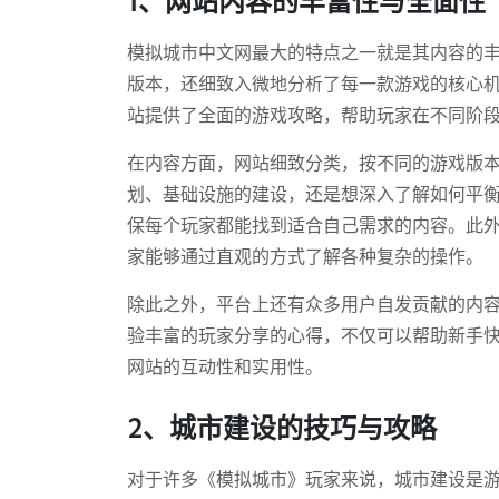
1、网站内容的丰富性与全面性
模拟城市中文网最大的特点之一就是其内容的
版本，还细致入微地分析了每一款游戏的核心
站提供了全面的游戏攻略，帮助玩家在不同阶
在内容方面，网站细致分类，按不同的游戏版
划、基础设施的建设，还是想深入了解如何平
保每个玩家都能找到适合自己需求的内容。此
家能够通过直观的方式了解各种复杂的操作。
除此之外，平台上还有众多用户自发贡献的内
验丰富的玩家分享的心得，不仅可以帮助新手
网站的互动性和实用性。
2、城市建设的技巧与攻略
对于许多《模拟城市》玩家来说，城市建设是